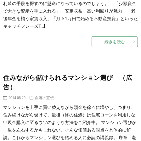
利殖の手段を探すのに懸命になっているのでしょう。 「少額資金
い
で大きな資産を手に入れる」「安定収益・高い利回りが魅力」「老
後年金を補う家賃収入」「月々1万円で始める不動産投資」といった
て
キャッチフレーズ […]
続きを読む
住みながら儲けられるマンション選び （広
告）
2014.08.20
自著の宣伝
マンションを上手に買い替えながら頭金を徐々に増やし、つまり、
住み続けながら儲けて、最後（終の住処）は住宅ローンを利用しな
い現金購入に至るウソのような方法をご紹介中。 マンション選びが
一生を左右するかもしれない、そんな価値ある視点を具体的に解
説。これからマンション選びを始める人に必読の講義録。 序章 老