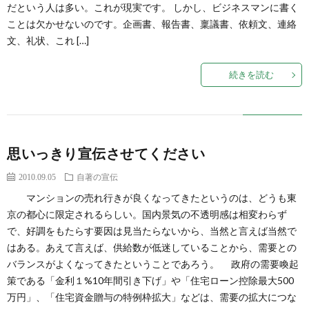
だという人は多い。これが現実です。 しかし、ビジネスマンに書く
ことは欠かせないのです。企画書、報告書、稟議書、依頼文、連絡
文、礼状、これ […]
続きを読む
思いっきり宣伝させてください
2010.09.05
自著の宣伝
マンションの売れ行きが良くなってきたというのは、どうも東
京の都心に限定されるらしい。国内景気の不透明感は相変わらず
で、好調をもたらす要因は見当たらないから、当然と言えば当然で
はある。あえて言えば、供給数が低迷していることから、需要との
バランスがよくなってきたということであろう。 政府の需要喚起
策である「金利１%10年間引き下げ」や「住宅ローン控除最大500
万円」、「住宅資金贈与の特例枠拡大」などは、需要の拡大につな