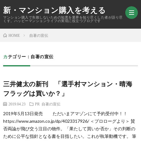
新・マンション購入を考える
マンション購入で失敗しないための知恵を業界を知り尽くした者が語り尽
くす。ハッピーマンションライフの実現に役立つブログです
自著の宣伝
HOME
ホ
カテゴリー：自著の宣伝
ー
購
ム
入
マ
三井健太の新刊 「選手村マンション・晴海
フラッグは買いか？」
ア
ン
資
2019.04.23
PR
自著の宣伝
2019年5月13日発売 ただいまアマゾンにて予約受付中！！
ド
シ
産
マ
https://www.amazon.co.jp/dp/4023317926/ ＜プロローグより＞ 賛
否両論が飛び交う注目の物件。「果たして買いか否か」その判断の
バ
ョ
価
ン
中
ために公平な指針となる書を目指したい。これが執筆動機です。 筆