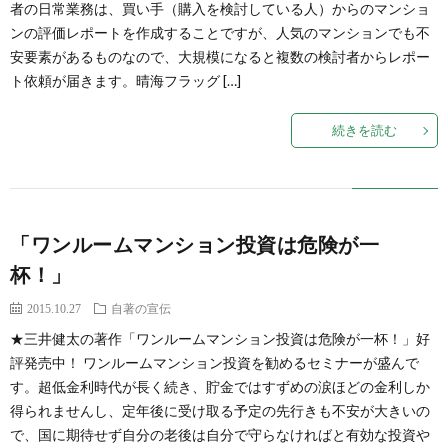
者の日常業務は、買い手（購入を検討している人）からのマンショ
イ
ン
値
シ
古
マ
ンの評価レポートを作成することですが、人気のマンションでも不
安要素があるものなので、大規模になると複数の検討者からレポー
ス
ト依頼が届きます。晴海フラッグ […]
市
論
ョ
マ
ン
こ
続きを読む
場
ン
ン
シ
の
設
シ
ョ
ブ
「ワンルームマンション投資は危険が一
計
ョ
ン
ロ
杯！」
ン
の
グ
2015.10.27
自著の宣伝
★三井健太の著作「ワンルームマンション投資は危険が一杯！」好
売
に
評発売中！ ワンルームマンション投資を勧めるセミナーが盛んで
す。超低金利時代が長く続き、貯金ではすずめの涙ほどの金利しか
主
つ
得られませんし、定年後に受け取る予定の先行きも不安が大きいの
で、国に期待せず自分の老後は自分で守らなければと有効な投資や