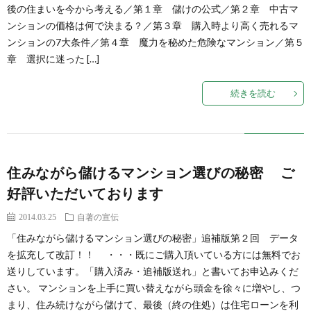
後の住まいを今から考える／第１章 儲けの公式／第２章 中古マ
ンションの価格は何で決まる？／第３章 購入時より高く売れるマ
ンションの7大条件／第４章 魔力を秘めた危険なマンション／第５
章 選択に迷った […]
続きを読む
住みながら儲けるマンション選びの秘密 ご
好評いただいております
2014.03.25
自著の宣伝
「住みながら儲けるマンション選びの秘密」追補版第２回 データ
を拡充して改訂！！ ・・・既にご購入頂いている方には無料でお
送りしています。「購入済み・追補版送れ」と書いてお申込みくだ
さい。 マンションを上手に買い替えながら頭金を徐々に増やし、つ
まり、住み続けながら儲けて、最後（終の住処）は住宅ローンを利