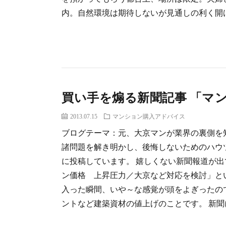
内。自然環境は期待しないが見通しの利く開け
買い手を煽る新聞記事 「マ
2013.07.15
マンション購入アドバイス
ブログテーマ：元、大京マンが業界の裏側を
諸問題を解き明かし、後悔しないためのハウ
に投稿しています。 嬉しくない新聞報道が出
ン価格 上昇圧力／大京など対応を検討」と
入った瞬間、いや～な感覚が頭をよぎったの
ントなど建築資材の値上げのことです。 新聞に