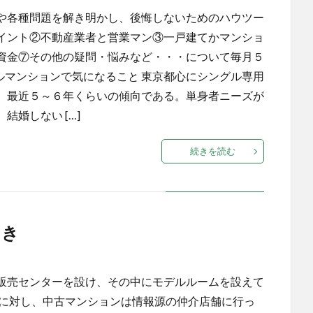
や各種問題を解き明かし、後悔しないためのハウツー
イント②不動産業者と営業マン③一戸建てかマンショ
資金⑦その他の疑問・悩みなど・・・について毎月５
グルマンションで気になること 東京都心にシングル専用
。最近５～６年くらいの傾向である。単身者ニーズが
婚しない […]
続きを読む
とき
販売センターを設け、その中にモデルルームを設えて
に対し、中古マンションは情報源の仲介店舗に行っ