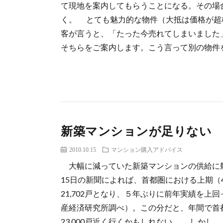
て現地を案内してもらうことになる。その場
く。 とても魅力的な物件（大抵は価格が超
客が言うと、「たった今売れてしまいました
そちらをご案内します。こう言って別の物件を
新築マンションが足りない
2010.10.15
マンション購入アドバイス
大幅に減っていた新築マンションの供給に幾分
15日の新聞によれば、首都圏における上期（4
21,702戸となり、５年ぶりに前年実績を上回っ
産経済研究所調べ）。この分だと、年間で首
23,000戸近く行くかもしれない。 しかし