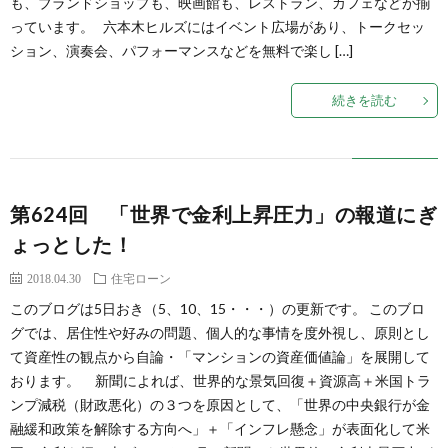
も、ブランドショップも、映画館も、レストラン、カフェなどが揃
イ
っています。 六本木ヒルズにはイベント広場があり、トークセッ
ン
値
シ
古
マ
ション、演奏会、パフォーマンスなどを無料で楽し […]
ス
市
論
ョ
マ
ン
こ
続きを読む
場
ン
ン
シ
の
設
シ
ョ
ブ
第624回 「世界で金利上昇圧力」の報道にぎ
ょっとした！
計
ョ
ン
ロ
2018.04.30
住宅ローン
ン
の
グ
このブログは5日おき（5、10、15・・・）の更新です。 このブロ
グでは、居住性や好みの問題、個人的な事情を度外視し、原則とし
売
に
て資産性の観点から自論・「マンションの資産価値論」を展開して
おります。 新聞によれば、世界的な景気回復＋資源高＋米国トラ
ンプ減税（財政悪化）の３つを原因として、「世界の中央銀行が金
主
つ
融緩和政策を解除する方向へ」＋「インフレ懸念」が表面化して米