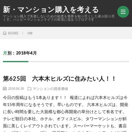
新・マンション購入を考える
マンション購入で失敗しないための知恵を業界を知り尽くした者が語り尽
くす。ハッピーマンションライフの実現に役立つブログです
0年
HOME
ホ
月別：2018年4月
ー
購
ム
入
マ
第625回 六本木ヒルズに住みたい人！！
2018.04.30
マンションの資産価値
ア
ン
資
今日の投稿はもう1本あります！！ 報道によれば六本木ヒルズは今
年15年周年になるそうです。早いものです。 六本木ヒルズは、開発
ド
シ
産
マ
に長い時間を要した大規模な都心再開発の草分けとして有名です。
テレビ朝日の本社、ホテル、オフィスビル、タワーマンションが斜
バ
ョ
価
ン
中
面に美しくレイアウトされています。スーパーマーケットも、書店