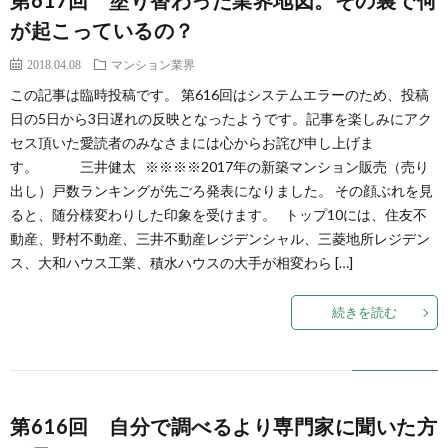
第617回 塗り替わった業界地図。その裏で何
が起こっているの？
2018.04.08
マンション業界
この記事は臨時投稿です。 第616回はシステムエラーのため、投稿
日の5日から3日遅れの反映となったようです。記事を楽しみにアク
セス頂いた愛読者のみなさまには心からお詫び申し上げま
す。 三井健太 ※※※※2017年の新築マンション販売（売り
出し）戸数ランキングが先ごろ発表になりました。 その顔ぶれを見
ると、随分様変わりした印象を受けます。 トップ10には、住友不
動産、野村不動産、三井不動産レジデンシャル、三菱地所レジデン
ス、大和ハウス工業、積水ハウスの大手が相変わら […]
続きを読む
第616回 自分で調べるより専門家に聞いた方