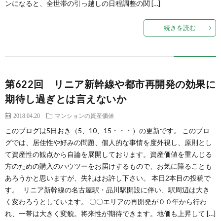
ンになると、全世帯の引っ越しの日程調整の関 […]
続きを読む
第622回 リニア新幹線や都市再開発の効果に
期待し過ぎとは言えないか
2018.04.20
マンションの資産価値
このブログは5日おき（5、10、15・・・）の更新です。 このブロ
グでは、居住性や好みの問題、個人的な事情を度外視し、原則とし
て資産性の観点から自論を展開しております。資産価値を重んじる
方のための購入のハウツーをお届けするもので、お気に障ることも
あろうかと思いますが、失礼はお許し下さい。 本日2本目の投稿で
す。 リニア新幹線の名古屋駅・品川駅開設に伴い、駅周辺は大き
く変わろうとしています。 〇〇エリアの再開発が００年から行わ
れ、一帯は大きく変貌。将来性が期待できます。地価も上昇して […]