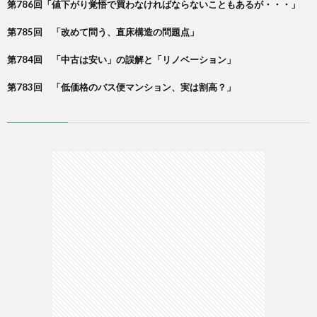
第786回「値下がり覚悟で買わなければならないこともあるが・・・」
第785回 「改めて問う、直床構造の問題点」
第784回 「中古は安い」の誤解と「リノベーション」
第783回 「低価格のバス便マンション、実は割高？」