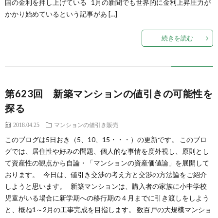
国の金利を押し上げている 1月の新聞でも世界的に金利上昇圧力が
い
かかり始めているという記事があ […]
て
続きを読む
第623回 新築マンションの値引きの可能性を
探る
2018.04.25
マンションの値引き販売
このブログは5日おき（5、10、15・・・）の更新です。 このブロ
グでは、居住性や好みの問題、個人的な事情を度外視し、原則とし
て資産性の観点から自論・「マンションの資産価値論」を展開して
おります。 今日は、値引き交渉の考え方と交渉の方法論をご紹介
しようと思います。 新築マンションは、購入者の家族に小中学校
児童がいる場合に新学期への移行期の４月までに引き渡しをしよう
と、概ね1～2月の工事完成を目指します。 数百戸の大規模マンショ