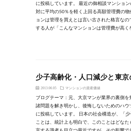
に投稿しています。 最近の御相談マンショ
対に平均の50％を軽く上回る高額管理費の物
ョンは管理を買えとは言い古された格言なの
する人が「こんなマンションは管理費が高くなる
少子高齢化・人口減少と東京
2013.06.05
マンションの資産価値
ブログテーマ：元、大京マンが業界の裏側を
諸問題を解き明かし、後悔しないためのハウ
に投稿しています。 日本の社会構造が、「
ことは、統計上も明白で、このことはどなた
言する識者も目立つ最近ですが、その影響で