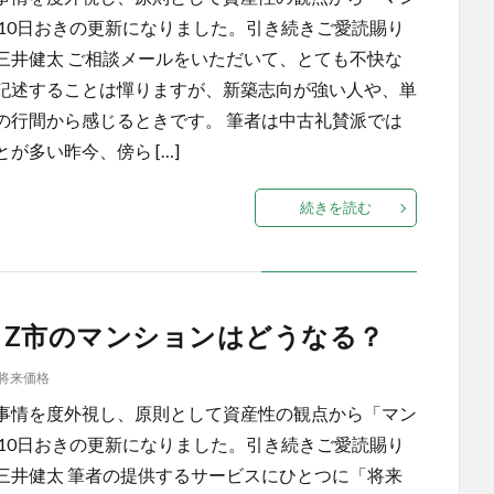
10日おきの更新になりました。引き続きご愛読賜り
太 ご相談メールをいただいて、とても不快な
記述することは憚りますが、新築志向が強い人や、単
の行間から感じるときです。 筆者は中古礼賛派では
多い昨今、傍ら […]
続きを読む
人減るZ市のマンションはどうなる？
将来価格
事情を度外視し、原則として資産性の観点から「マン
10日おきの更新になりました。引き続きご愛読賜り
太 筆者の提供するサービスにひとつに「将来