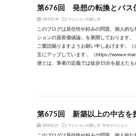
第676回 発想の転換とバ
2019.03.30
マンションの探し方
このブログは居住性や好みの問題、個人的な
ションの資産価値論」を展開しておりま
ご愛読賜りますようお願い申しあげます。（次
互にアップしています 。（https://www.e-mansion.c
便とは、筆者の定義では徒歩15分を超えたもの
第675回 新築以上の中古
2019.03.21
マンションの探し方
中古マンション
このブログは居住性や好みの問題、個人的な