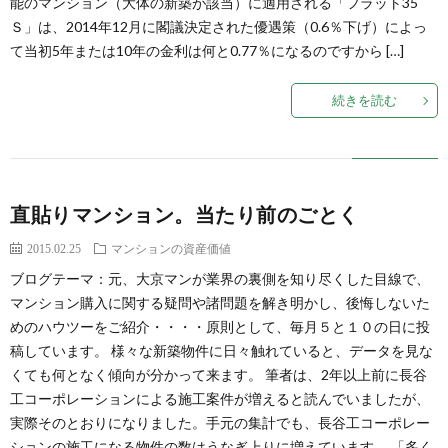
能のマンション（大体の新築が該当）に適用される「フラット35
イ
Ｓ」は、2014年12月に閣議決定された優遇策（0.6％下げ）によっ
ン
値
シ
古
マ
て当初5年または10年の金利は何と0.77％になるのですから […]
ス
市
論
ョ
マ
ン
こ
続きを読む
場
ン
ン
シ
の
設
シ
ョ
ブ
直貼りマンション。当たり前のごとく
計
ョ
ン
ロ
2015.02.25
マンションの資産価値
ブログテーマ：元、大京マンが業界の裏側を知り尽くした目線で、
ン
の
グ
マンション購入に関する疑問や諸問題を解き明かし、後悔しないた
めのハウツーをご紹介・・・・原則として、毎月５と１０の日に投
稿しています。 様々な新築物件に日々触れていると、データを見な
売
に
くても何となく傾向が分かって来ます。 筆者は、2年以上前に長谷
工コーポレーションによる施工案件が増えると読んでいましたが、
主
つ
実際そのとおりになりました。手元の集計でも、長谷工コーポレー
ションの施工になる物件の数はうなぎ上りに増えています。 「多く