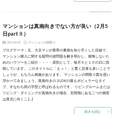
マンションは真南向きでない方が良い（2月5
日partⅡ）
2015.02.05
マンションの間取り
ブログテーマ：元、大京マンが業界の裏側を知り尽くした目線で、
マンション購入に関する疑問や諸問題を解き明かし、後悔しないた
めのハウツーをご紹介・・・・原則として、毎月５と１０の日に投
稿しています。 このタイトルに「えっ！」と驚く読者も多いことで
しょうが、もちろん根拠があります。 マンションの間取り図を思い
浮かべてみましょう。真南向きの３LDKの最もポピュラーなタイ
プ、すなわち田の字型と呼ばれるものです。 リビングルームまたは
リビング・ダイニングが真南向きの場合、玄関側にある二つの個室
は真北に向くこ […]
続きを読む