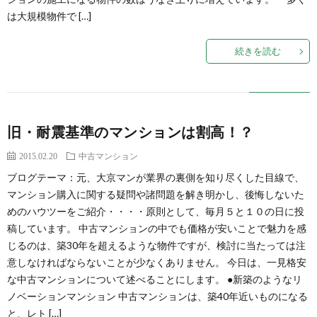
い
は大規模物件で […]
て
続きを読む
旧・耐震基準のマンションは割高！？
2015.02.20
中古マンション
ブログテーマ：元、大京マンが業界の裏側を知り尽くした目線で、
マンション購入に関する疑問や諸問題を解き明かし、後悔しないた
めのハウツーをご紹介・・・・原則として、毎月５と１０の日に投
稿しています。 中古マンションの中でも価格が安いことで魅力を感
じるのは、築30年を超えるような物件ですが、検討に当たっては注
意しなければならないことが少なくありません。 今日は、一見格安
な中古マンションについて述べることにします。 ●新築のようなリ
ノベーションマンション 中古マンションは、築40年近いものになる
と、レト […]