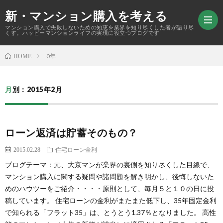
新・マンション購入を考える
マンション購入で失敗しないための知恵を業界を知り尽くした者が語り尽
くす。ハッピーマンションライフの実現に役立つブログです
0年
HOME
ホ
月別：2015年2月
ー
購
ム
入
マ
ローン返済は貯蓄そのもの？
2015.02.28
住宅ローン金利
ア
ン
資
ブログテーマ：元、大京マンが業界の裏側を知り尽くした目線で、
マンション購入に関する疑問や諸問題を解き明かし、後悔しないた
ド
シ
産
マ
めのハウツーをご紹介・・・・原則として、毎月５と１０の日に投
稿しています。 住宅ローンの金利がまたまた低下し、35年固定金利
バ
ョ
価
ン
中
で知られる「フラット35」は、とうとう1.37％となりました。 高性