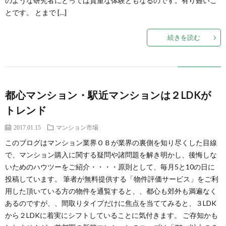
のような研究者にとっては貴重な体験ともなるのです。有り難いこ
とです。 とまで […]
続きを読む
都心マンション・駅近マンションは２LDKが
トレンド
2017.01.15
マンション市場
このブログはマンション業界ＯＢが業界の裏側を知り尽くした目線
で、マンション購入に関する疑問や諸問題を解き明かし、後悔しな
いためのハウツーをご紹介・・・・原則として、毎月5と10の日に
投稿しています。 筆者が無料提供する「物件評価サービス」をご利
用した頂いている方の物件を通覧すると、、都心も郊外も満遍なく
あるのですが、、間取りタイプだけに焦点を当ててみると、３LDK
から２LDKに着実にシフトしていることに気付きます。 ご存知かも