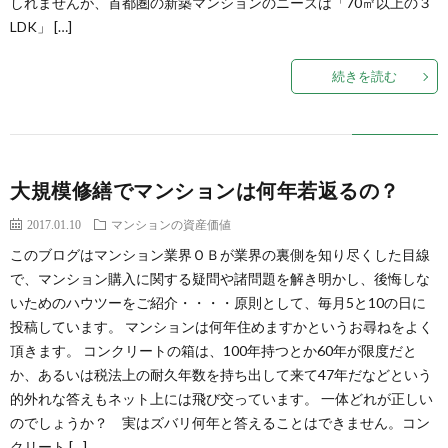
しれませんが、首都圏の新築マンションのニーズは「70㎡以上の３
LDK」 […]
続きを読む
大規模修繕でマンションは何年若返るの？
2017.01.10
マンションの資産価値
このブログはマンション業界ＯＢが業界の裏側を知り尽くした目線
で、マンション購入に関する疑問や諸問題を解き明かし、後悔しな
いためのハウツーをご紹介・・・・原則として、毎月5と10の日に
投稿しています。 マンションは何年住めますかというお尋ねをよく
頂きます。 コンクリートの箱は、100年持つとか60年が限度だと
か、あるいは税法上の耐久年数を持ち出して来て47年だなどという
的外れな答えもネット上には飛び交っています。 一体どれが正しい
のでしょうか？ 実はズバリ何年と答えることはできません。コン
クリート […]