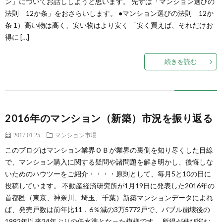
ン」についてお話ししようと思います。 先ずは「マンション選びの
イ
法則 12か条」をおさらいします。 ●マンション選びの法則 12か
ン
値
シ
古
マ
条 1）高い物は高く、安い物はより安く 「安く買えば、それだけお
得に […]
ス
市
論
ョ
マ
ン
こ
続きを読む
場
ン
ン
シ
の
設
シ
ョ
ブ
2016年のマンション（新築）市況を振り返る
計
ョ
ン
ロ
2017.01.25
マンション市場
ン
の
グ
このブログはマンション業界ＯＢが業界の裏側を知り尽くした目線
で、マンション購入に関する疑問や諸問題を解き明かし、後悔しな
いためのハウツーをご紹介・・・・原則として、毎月5と10の日に
売
に
投稿しています。 不動産経済研究所が1月19日に発表した2016年の
首都圏（東京、神奈川、埼玉、千葉）新築マンションデータによれ
主
つ
ば、発売戸数は前年比11．6％減の3万5772戸で、バブル崩壊後の
1992年以来24年ぶりの低水準となった模様です。 所得が伸び悩む