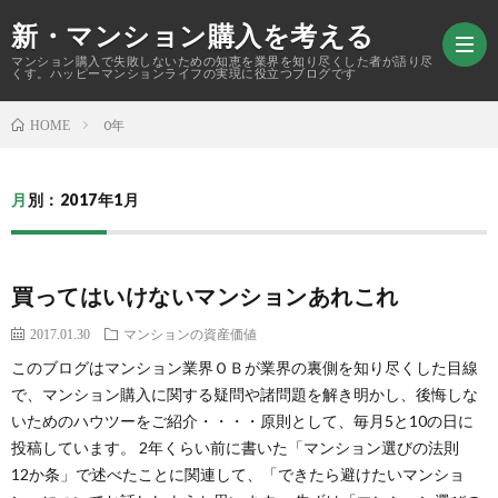
新・マンション購入を考える
マンション購入で失敗しないための知恵を業界を知り尽くした者が語り尽
くす。ハッピーマンションライフの実現に役立つブログです
0年
HOME
ホ
月別：2017年1月
ー
購
ム
入
マ
買ってはいけないマンションあれこれ
2017.01.30
マンションの資産価値
ア
ン
資
このブログはマンション業界ＯＢが業界の裏側を知り尽くした目線
で、マンション購入に関する疑問や諸問題を解き明かし、後悔しな
ド
シ
産
マ
いためのハウツーをご紹介・・・・原則として、毎月5と10の日に
投稿しています。 2年くらい前に書いた「マンション選びの法則
バ
ョ
価
ン
中
12か条」で述べたことに関連して、「できたら避けたいマンショ